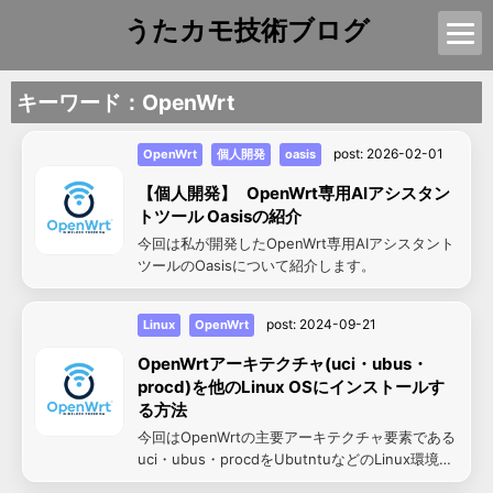
うたカモ技術ブログ
キーワード：OpenWrt
post:
2026-02-01
OpenWrt
個人開発
oasis
【個人開発】 OpenWrt専用AIアシスタン
トツール Oasisの紹介
今回は私が開発したOpenWrt専用AIアシスタント
ツールのOasisについて紹介します。
post:
2024-09-21
Linux
OpenWrt
OpenWrtアーキテクチャ(uci・ubus・
procd)を他のLinux OSにインストールす
る方法
今回はOpenWrtの主要アーキテクチャ要素である
uci・ubus・procdをUbutntuなどのLinux環境に
インストールする方法を紹介します。