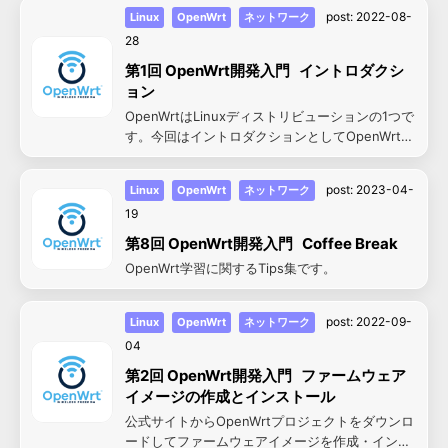
す。
post:
2022-08-
Linux
OpenWrt
ネットワーク
28
第1回 OpenWrt開発入門 イントロダクシ
ョン
OpenWrtはLinuxディストリビューションの1つで
す。今回はイントロダクションとしてOpenWrtが
一体どんなものかについて紹介します。
post:
2023-04-
Linux
OpenWrt
ネットワーク
19
第8回 OpenWrt開発入門 Coffee Break
OpenWrt学習に関するTips集です。
post:
2022-09-
Linux
OpenWrt
ネットワーク
04
第2回 OpenWrt開発入門 ファームウェア
イメージの作成とインストール
公式サイトからOpenWrtプロジェクトをダウンロ
ードしてファームウェアイメージを作成・インス