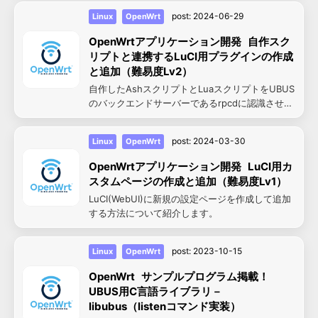
post:
2024-06-29
Linux
OpenWrt
OpenWrtアプリケーション開発 自作スク
リプトと連携するLuCI用プラグインの作成
と追加（難易度Lv2）
自作したAshスクリプトとLuaスクリプトをUBUS
のバックエンドサーバーであるrpcdに認識させる
ことで実現するLuCI用プラグインの作成方法を紹
介します。
post:
2024-03-30
Linux
OpenWrt
OpenWrtアプリケーション開発 LuCI用カ
スタムページの作成と追加（難易度Lv1）
LuCI(WebUI)に新規の設定ページを作成して追加
する方法について紹介します。
post:
2023-10-15
Linux
OpenWrt
OpenWrt サンプルプログラム掲載！
UBUS用C言語ライブラリ－
libubus（listenコマンド実装）