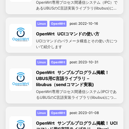
OpenWrt専用プロセス間通信システム（IPC）で
あるUBUSのC言語実装ライブラリ(libubus)につ
いて紹介します。その中でも今回はlistenコマン
ド相当の実装を紹介します。
post:
2022-10-16
Linux
OpenWrt
OpenWrt UCIコマンドの使い方
UCIコマンドのパラメータ構造とその使い方につ
いて紹介します
post:
2023-10-31
Linux
OpenWrt
OpenWrt サンプルプログラム掲載！
UBUS用C言語ライブラリ－
libubus（sendコマンド実装)
OpenWrt専用プロセス間通信システム(IPC)であ
るUBUSのC言語実装ライブラリ(libubus)につい
て紹介します。今回はsendコマンド相当の実装を
紹介します。
post:
2023-01-08
Linux
OpenWrt
OpenWrt サンプルプログラム掲載！ UCI