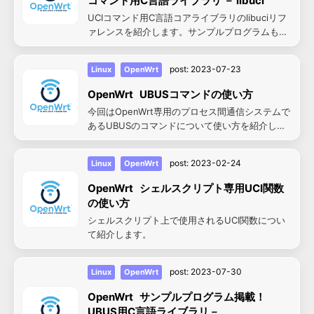
コマンド用C言語ライブラリ － libuci
UCIコマンド用C言語コアライブラリのlibuciリフ
ァレンスを紹介します。サンプルプログラムも掲
載しますので学習にお役立てください。
post:
2023-07-23
Linux
OpenWrt
OpenWrt UBUSコマンドの使い方
今回はOpenWrt専用のプロセス間通信システムで
あるUBUSのコマンドについて使い方を紹介しま
す。
post:
2023-02-24
Linux
OpenWrt
OpenWrt シェルスクリプト専用UCI関数
の使い方
シェルスクリプト上で使用されるUCI関数につい
て紹介します。
post:
2023-07-30
Linux
OpenWrt
OpenWrt サンプルプログラム掲載！
UBUS用C言語ライブラリ－