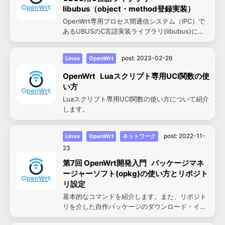
libubus（object・method登録実装）
OpenWrt専用プロセス間通信システム（IPC）で
あるUBUSのC言語実装ライブラリ(libubus)につ
いて紹介します。今回は外部アプリに公開するオ
ブジェクト・メソッドの登録実装について紹介し
post:
2023-02-26
Linux
OpenWrt
ます
OpenWrt Luaスクリプト専用UCI関数の使
い方
Luaスクリプト専用UCI関数の使い方について紹介
します。
post:
2022-11-
Linux
OpenWrt
ネットワーク
23
第7回 OpenWrt開発入門 パッケージマネ
ージャーソフト(opkg)の使い方とリポジト
リ設定
基本的なコマンドを紹介します。また、リポジト
リを介した自作パッケージのダウンロード・イン
ストール・アップグレードについても紹介しま