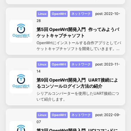
トールする方法について紹介します。
post:
2022-10-
Linux
OpenWrt
ネットワーク
28
第5回 OpenWrt開発入門 作ってみようパ
ケットキャプチャソフト
OpenWrtにインストールする自作アプリとしてパ
ケットキャプチャソフトを開発していきます。プ
ロトコルとパケット構造の理解を通して、プログ
ラムの開発方法を紹介します。
post:
2023-11-
Linux
OpenWrt
ネットワーク
14
第9回 OpenWrt開発入門 UART接続によ
るコンソールログイン方法の紹介
シリアルコンバーターを使用したUART接続につ
いて紹介します。
post:
2022-09-
Linux
OpenWrt
ネットワーク
07
第3回 OpenWrt開発入門 UCIコマンドに