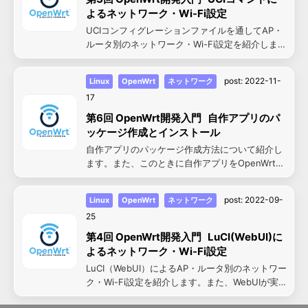
よるネットワーク・Wi-Fi設定
UCIコンフィグレーションファイルを通してAP・
ルータ別のネットワーク・Wi-Fi設定を紹介しま
す。
post:
2022-11-
Linux
OpenWrt
ネットワーク
17
第6回 OpenWrt開発入門 自作アプリのパ
ッケージ作成とインストール
自作アプリのパッケージ作成方法について紹介し
ます。また、このときに自作アプリをOpenWrt専
用アプリケーションとして構成する方法について
も説明します。
post:
2022-09-
Linux
OpenWrt
ネットワーク
25
第4回 OpenWrt開発入門 LuCI(WebUI)に
よるネットワーク・Wi-Fi設定
LuCI（WebUI）によるAP・ルータ別のネットワー
ク・Wi-Fi設定を紹介します。また、WebUIが実
現するサービスの抽象化を解説します。