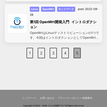
トールする方法について紹介します。
post:
2022-08-
Linux
OpenWrt
ネットワーク
28
第1回 OpenWrt開発入門 イントロダクシ
ョン
OpenWrtはLinuxディストリビューションの1つで
す。今回はイントロダクションとしてOpenWrtが
一体どんなものかについて紹介します。
1
2
3
4
5
トップページ
お問い合わせ
プライバシーポリシー/免責事項
Copyright © 2022 - 2026 うたカモ技術ブログ All Rights Reserved.