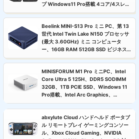
プ Windows11 Pro搭載 4コア/4スレッ
ド 最大3.4GHz NVMe M.2 2280スロ
ット PCIe3.0 WiFi5有線LANポート 高
Beelink MINI-S13 Pro ミニ PC、第 13
性能 静音 超軽量 省電力 GMKtec mini
世代 Intel Twin Lake N150 プロセッサ
pc 企業用/業務用/在宅用に最適-NEW
(最大 3.60GHz) ミニ コンピュータ
ー、16GB RAM 512GB SSD ビジネス
PC、デュアル HDMI/WiFi 6/BT
5.2/2.5G RJ45/WOL
MINISFORUM M1 Pro ミニPC、Intel
Core Ultra 5 125H、DDR5 SODIMM
32GB、1TB PCIE SSD、Windows 11
Pro搭載、Intel Arc Graphics、
OCulink|HDMI2.1|DP1.4|USB4x2、
2.5Gbps LAN/Wi-Fi 7/BT5.4
abxylute Cloud ハンドヘルド ポータブ
ル リモートプレイ ゲーミングコンソー
ル、Xbox Cloud Gaming、NVIDIA