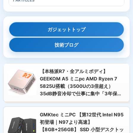
1 ARTICLES
ガジェットトップ
技術ブログ
【本格派R7・全アルミボディ】
GEEKOM A5 ミニpc AMD Ryzen 7
5825U搭載（3500Uの3倍超え）
35dB静音冷却で仕事に集中「3年保
証」128GB+10TB SSD（拡張可能）
Win11 Pro正規版 日本認証済｜SDカー
GMKtec ミニPC 【第12世代 Intel N95
ド｜4画面8K同時出力mini pc｜クリエ
初登場｜N97より高速】
イター/在宅ワークに最適｜2.5G LAN｜
【8GB+256GB】 SSD 小型デスクトッ
超小型PC 16GB+512GB SSD