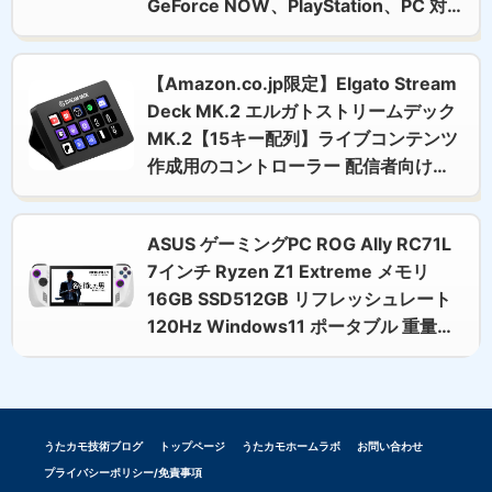
GeForce NOW、PlayStation、PC 対
応、長時間バッテリー寿命、7インチ
1080P タッチスクリーン、軽量レトロ
【Amazon.co.jp限定】Elgato Stream
ゲームハンドヘルド - 64G (しろ)
Deck MK.2 エルガトストリームデック
MK.2【15キー配列】ライブコンテンツ
作成用のコントローラー 配信者向けデ
バイス OBS/Twitch​/YouTube連携
Mac/PC対応
ASUS ゲーミングPC ROG Ally RC71L
7インチ Ryzen Z1 Extreme メモリ
16GB SSD512GB リフレッシュレート
120Hz Windows11 ポータブル 重量
608g ホワイト RC71L-Z1E512
うたカモ技術ブログ
トップページ
うたカモホームラボ
お問い合わせ
プライバシーポリシー/免責事項